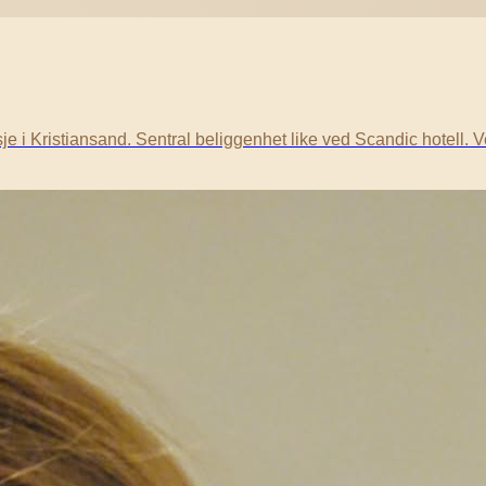
i Kristiansand. Sentral beliggenhet like ved Scandic hotell. 