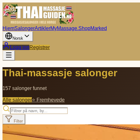
Hjem
Salonger
Artikler
MyMassage.Shop
Marked
Norsk
Logg inn
Registrer
Thai-massasje salonger
157 salonger funnet
Alle salonger
⭐ Fremhevede
Filter