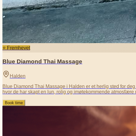
⭐ Fremhevet
Blue Diamond Thai Massage
Halden
Blue Diamond Thai Massage i Halden er et herlig sted for deg so
hvor de har skapt en lun, rolig og imøtekommende atmosfære 
Book time