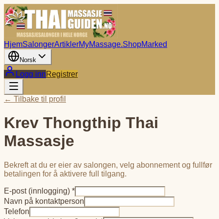
Hjem
Salonger
Artikler
MyMassage.Shop
Marked
Norsk
Logg inn
Registrer
← Tilbake til profil
Krev
Thongthip Thai
Massasje
Bekreft at du er eier av salongen, velg abonnement og fullfør
betalingen for å aktivere full tilgang.
E-post (innlogging) *
Navn på kontaktperson
Telefon