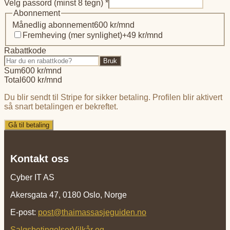
Velg passord (minst 8 tegn) *
Abonnement
Månedlig abonnement
600
kr/mnd
Fremheving (mer synlighet)
+
49
kr/mnd
Rabattkode
Bruk
Sum
600
kr/mnd
Total
600
kr/mnd
Du blir sendt til Stripe for sikker betaling. Profilen blir aktivert
så snart betalingen er bekreftet.
Gå til betaling
Kontakt oss
Cyber IT AS
Akersgata 47, 0180 Oslo, Norge
E-post:
post@thaimassasjeguiden.no
Salgsbetingelser
Vilkår og